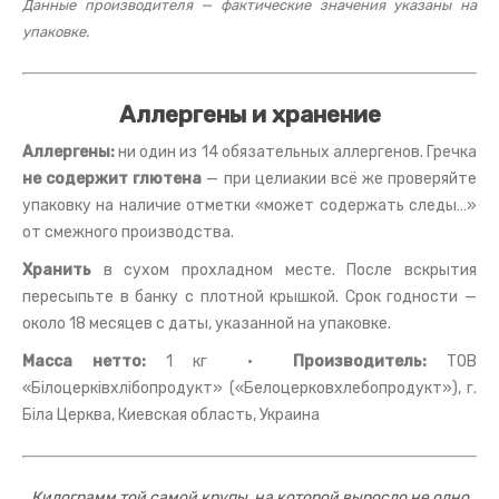
Данные производителя — фактические значения указаны на
упаковке.
Аллергены и хранение
Аллергены:
ни один из 14 обязательных аллергенов. Гречка
не содержит глютена
— при целиакии всё же проверяйте
упаковку на наличие отметки «может содержать следы…»
от смежного производства.
Хранить
в сухом прохладном месте. После вскрытия
пересыпьте в банку с плотной крышкой. Срок годности —
около 18 месяцев с даты, указанной на упаковке.
Масса нетто:
1 кг ·
Производитель:
ТОВ
«Білоцерківхлібопродукт» («Белоцерковхлебопродукт»), г.
Біла Церква, Киевская область, Украина
Килограмм той самой крупы, на которой выросло не одно