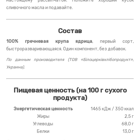
настоящему рассыпчатой. Положите хороший кусок
сливочного масла и подавайте.
Состав
100% гречневая крупа ядрица
, первый сорт,
быстроразваривающаяся. Один компонент, без добавок.
По данным производителя (ТОВ «Білоцерківхлібопродукт»,
Украина).
Пищевая ценность (на 100 г сухого
продукта)
Энергетическая ценность
1465 кДж / 350 ккал
Жиры
2,5 г
Углеводы
68,0 г
Белки
13,0 г