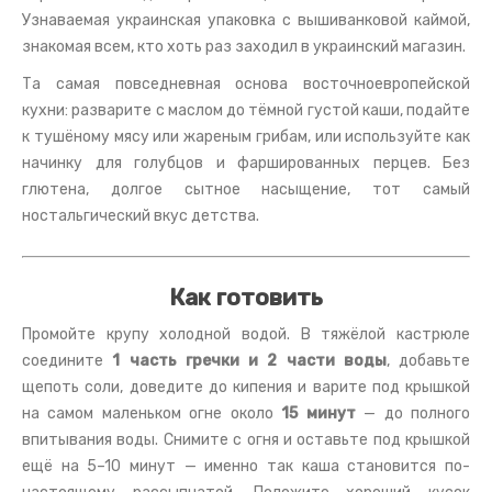
Узнаваемая украинская упаковка с вышиванковой каймой,
знакомая всем, кто хоть раз заходил в украинский магазин.
Та самая повседневная основа восточноевропейской
кухни: разварите с маслом до тёмной густой каши, подайте
к тушёному мясу или жареным грибам, или используйте как
начинку для голубцов и фаршированных перцев. Без
глютена, долгое сытное насыщение, тот самый
ностальгический вкус детства.
Как готовить
Промойте крупу холодной водой. В тяжёлой кастрюле
соедините
1 часть гречки и 2 части воды
, добавьте
щепоть соли, доведите до кипения и варите под крышкой
на самом маленьком огне около
15 минут
— до полного
впитывания воды. Снимите с огня и оставьте под крышкой
ещё на 5–10 минут — именно так каша становится по-