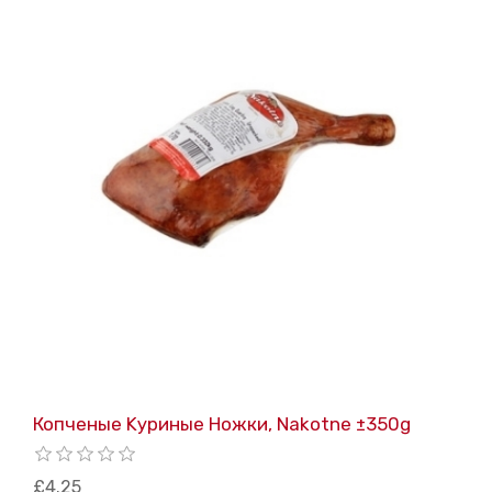
Копченые Kуриные Hожки, Nakotne ±350g
£4.25