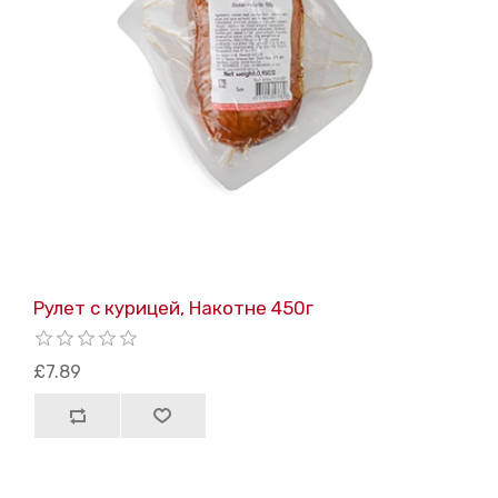
Рулет с курицей, Накотне 450г
£7.89