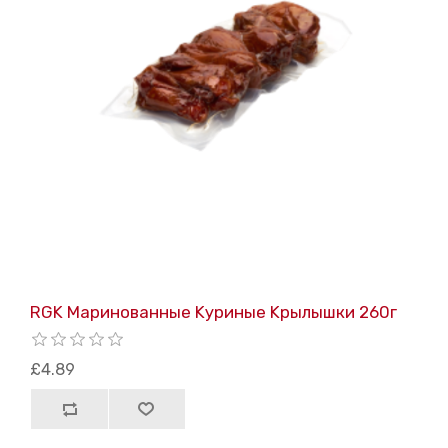
RGK Маринованные Kуриные Kрылышки 260г
£4.89