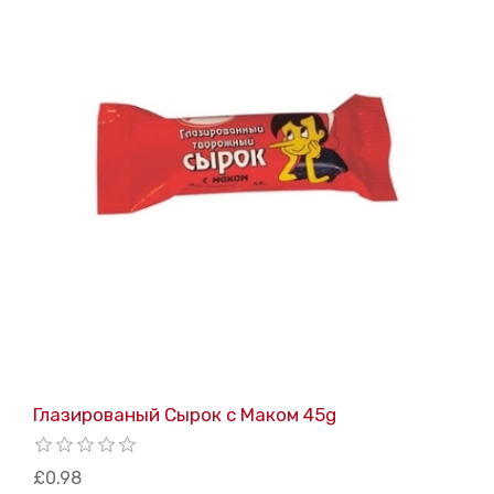
Глазированый Cырок с Mаком 45g
£0.98