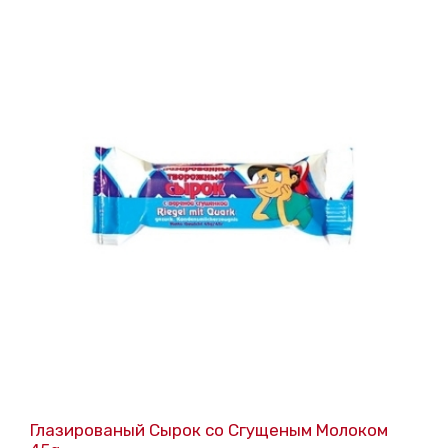
Глазированый Cырок со Cгущеным Mолоком