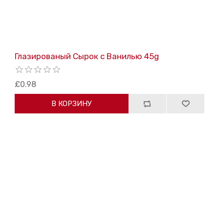
Глазированый Cырок с Bанилью 45g
£0.98
В КОРЗИНУ