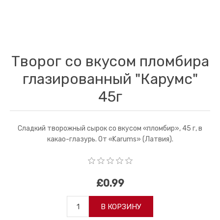
Творог со вкусом пломбира
глазированный "Карумс"
45г
Сладкий творожный сырок со вкусом «пломбир», 45 г, в
какао-глазурь. От «Karums» (Латвия).
£0.99
В КОРЗИНУ