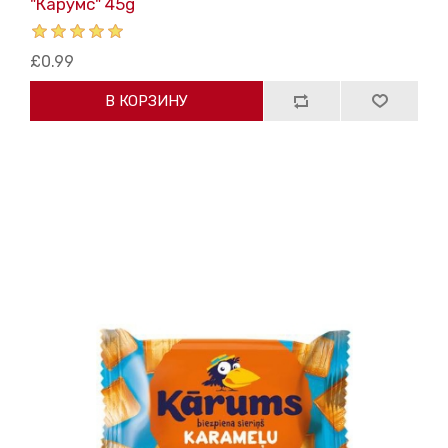
"Карумс" 45g
£0.99
В КОРЗИНУ