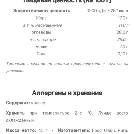
Пищевая ценность (на 100 г)
Энергетическая ценность
1200 кДж / 287 ккал
Жиры
17,0 г
в т. ч. насыщенные
11,0 г
Углеводы
28,0 г
в т. ч. сахара
25,0 г
Белки
7,0 г
Соль
0,10 г
Типичные значения по данным производителя — точные на
упаковке.
Аллергены и хранение
Содержит:
молоко.
Хранить
при температуре 2–6 °C. Лучше всего
охлаждённым.
Масса нетто:
45 г ·
Изготовитель:
Food Union, Рига,