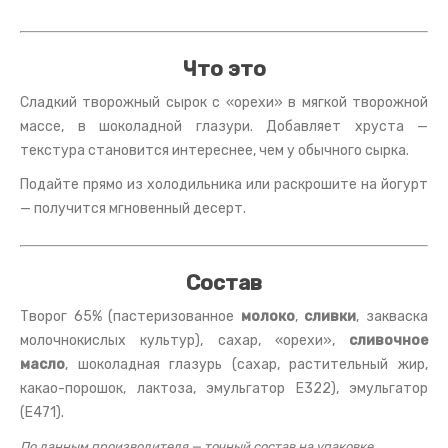
Что это
Сладкий творожный сырок с «орехи» в мягкой творожной
массе, в шоколадной глазури. Добавляет хруста —
текстура становится интереснее, чем у обычного сырка.
Подайте прямо из холодильника или раскрошите на йогурт
— получится мгновенный десерт.
Состав
Творог 65% (пастеризованное
молоко
,
сливки
, закваска
молочнокислых культур), сахар, «орехи»,
сливочное
масло
, шоколадная глазурь (сахар, растительный жир,
какао-порошок, лактоза, эмульгатор E322), эмульгатор
(E471).
По данным производителя — точный состав на упаковке.