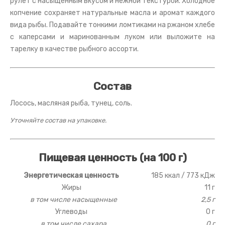
рулет с насыщенным вкусом и нежной текстурой. Холодное
копчение сохраняет натуральные масла и аромат каждого
вида рыбы. Подавайте тонкими ломтиками на ржаном хлебе
с каперсами и маринованным луком или выложите на
тарелку в качестве рыбного ассорти.
Состав
Лосось, масляная рыба, тунец, соль.
Уточняйте состав на упаковке.
Пищевая ценность (на 100 г)
Энергетическая ценность
185 ккал / 773 кДж
Жиры
11 г
в том числе насыщенные
2,5 г
Углеводы
0 г
в том числе сахара
0 г