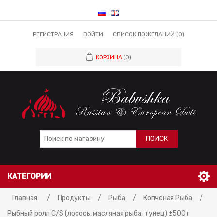
РЕГИСТРАЦИЯ
ВОЙТИ
СПИСОК ПОЖЕЛАНИЙ
(0)
КОРЗИНА
(0)
ПОИСК
КАТЕГОРИИ
Главная
/
Продукты
/
Рыба
/
Копчёная Рыба
/
Рыбный ролл C/S (лосось, масляная рыба, тунец) ±500 г