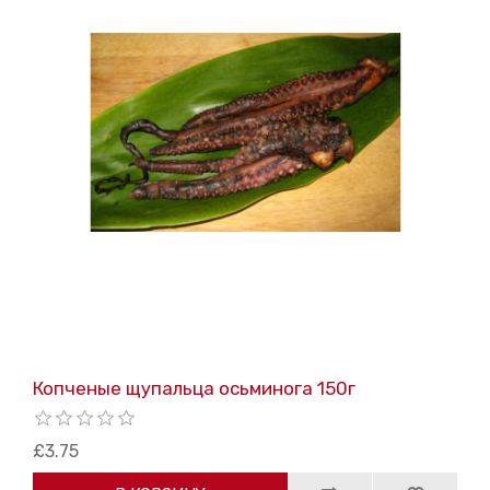
Копченые щупальца осьминога 150г
£3.75