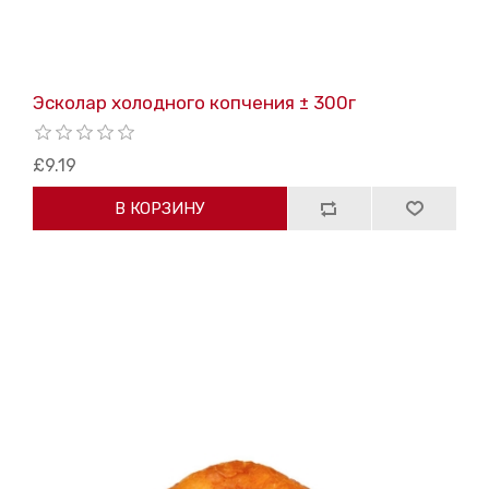
Эсколар холодного копчения ± 300г
£9.19
В КОРЗИНУ