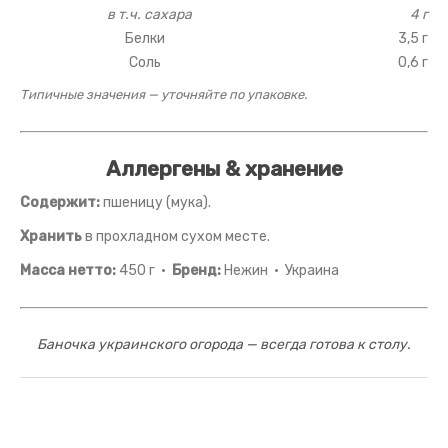
в т.ч. сахара
4 г
Белки
3,5 г
Соль
0,6 г
Типичные значения — уточняйте по упаковке.
Аллергены & хранение
Содержит:
пшеницу (мука).
Хранить
в прохладном сухом месте.
Масса нетто:
450 г ·
Бренд:
Нежин · Украина
Баночка украинского огорода — всегда готова к столу.