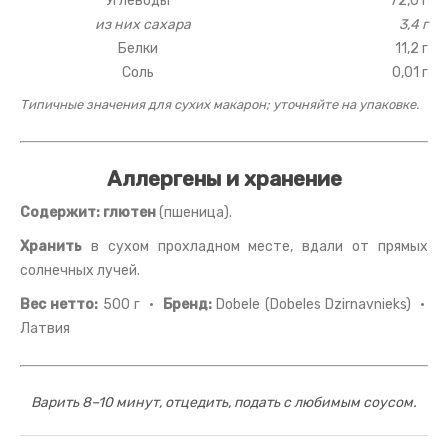
Углеводы
72,0 г
из них сахара
3,4 г
Белки
11,2 г
Соль
0,01 г
Типичные значения для сухих макарон; уточняйте на упаковке.
Аллергены и хранение
Содержит:
глютен
(пшеница).
Хранить
в сухом прохладном месте, вдали от прямых
солнечных лучей.
Вес нетто:
500 г ·
Бренд:
Dobele (Dobeles Dzirnavnieks) ·
Латвия
Варить 8–10 минут, отцедить, подать с любимым соусом.