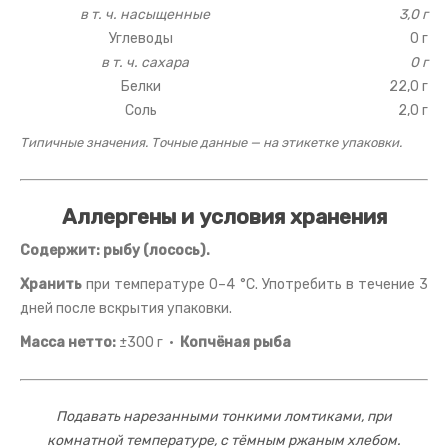
в т. ч. насыщенные
3,0 г
Углеводы
0 г
в т. ч. сахара
0 г
Белки
22,0 г
Соль
2,0 г
Типичные значения. Точные данные — на этикетке упаковки.
Аллергены и условия хранения
Содержит: рыбу (лосось).
Хранить
при температуре 0–4 °C. Употребить в течение 3
дней после вскрытия упаковки.
Масса нетто:
±300 г ·
Копчёная рыба
Подавать нарезанными тонкими ломтиками, при
комнатной температуре, с тёмным ржаным хлебом.