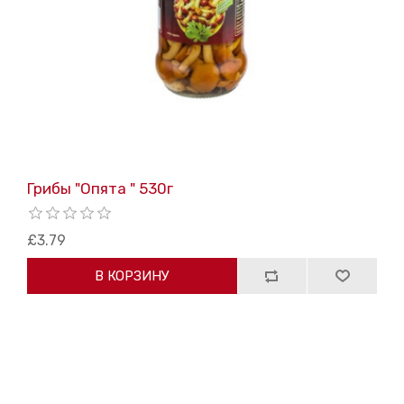
Грибы "Опята " 530г
£3.79
В КОРЗИНУ