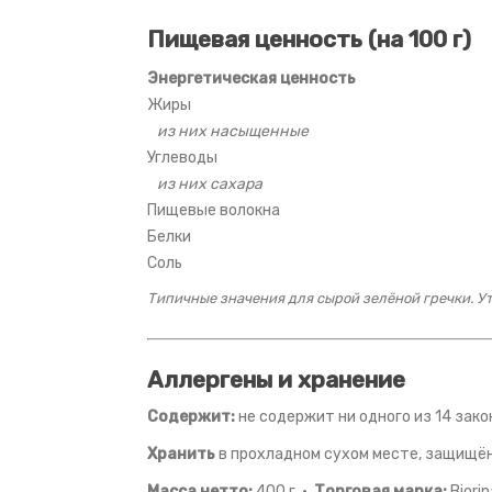
Пищевая ценность (на 100 г)
Энергетическая ценность
Жиры
из них насыщенные
Углеводы
из них сахара
Пищевые волокна
Белки
Соль
Типичные значения для сырой зелёной гречки. Ут
Аллергены и хранение
Содержит:
не содержит ни одного из 14 зак
Хранить
в прохладном сухом месте, защищён
Масса нетто:
400 г ·
Торговая марка:
Biori