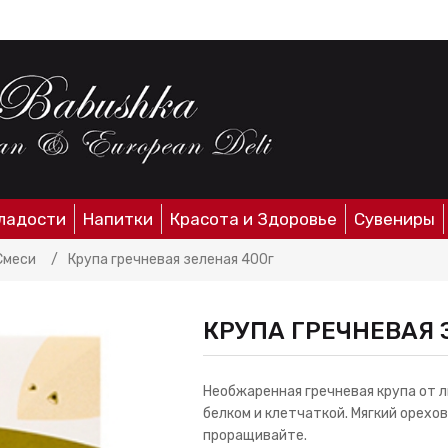
ладости
Напитки
Красота и Здоровье
Сувениры
 Смеси
/
Крупа гречневая зеленая 400г
КРУПА ГРЕЧНЕВАЯ 
Необжаренная гречневая крупа от ли
белком и клетчаткой. Мягкий орехо
проращивайте.