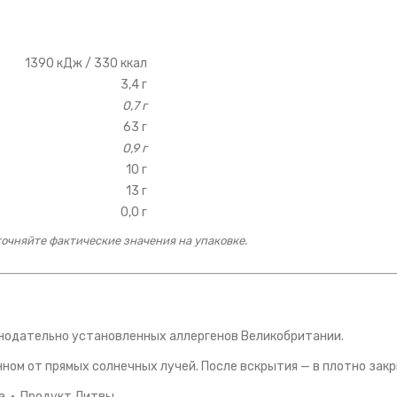
1390 кДж / 330 ккал
3,4 г
0,7 г
63 г
0,9 г
10 г
13 г
0,0 г
очняйте фактические значения на упаковке.
онодательно установленных аллергенов Великобритании.
ном от прямых солнечных лучей. После вскрытия — в плотно закр
na · Продукт Литвы