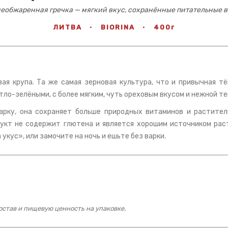
необжаренная гречка — мягкий вкус, сохранённые питательные 
ЛИТВА
·
BIORINA
·
400г
ая крупа. Та же самая зерновая культура, что и привычная т
тло-зелёными, с более мягким, чуть ореховым вкусом и нежной те
жарку, она сохраняет больше природных витаминов и растител
дукт не содержит глютена и является хорошим источником раст
укус», или замочите на ночь и ешьте без варки.
став и пищевую ценность на упаковке.