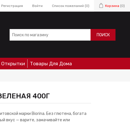
Регистрация
Войти
Список пожеланий
(0)
Корзина
(0)
ПОИСК
Открытки
Товары Для Дома
ЗЕЛЕНАЯ 400Г
товской марки Biorina. Без глютена, богата
вый вкус — варите, замачивайте или