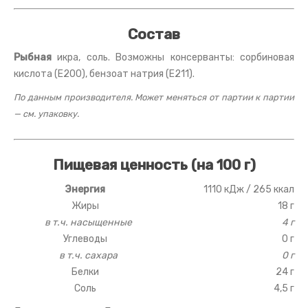
Состав
Рыбная
икра, соль. Возможны консерванты: сорбиновая
кислота (E200), бензоат натрия (E211).
По данным производителя. Может меняться от партии к партии
— см. упаковку.
Пищевая ценность (на 100 г)
Энергия
1110 кДж / 265 ккал
Жиры
18 г
в т.ч. насыщенные
4 г
Углеводы
0 г
в т.ч. сахара
0 г
Белки
24 г
Соль
4,5 г