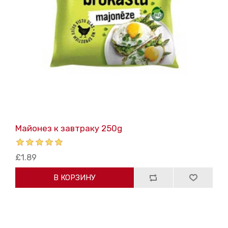
Майонез к завтраку 250g
£1.89
В КОРЗИНУ