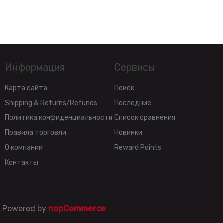
Информация
Сервисы
Карта сайта
Поиск
Shipping & Returns/Refunds
Последние
Политика конфиденциальности
Список сравнения
Правила торговли
Новинки
О компании
Reward Points
Контакты
Powered by
nopCommerce