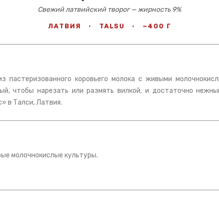
Свежий латвийский творог — жирность 9%
ЛАТВИЯ
·
TALSU
·
~400 Г
из пастеризованного коровьего молока с живыми молочнокис
ый, чтобы нарезать или размять вилкой, и достаточно нежный
» в Талси, Латвия.
вые молочнокислые культуры.