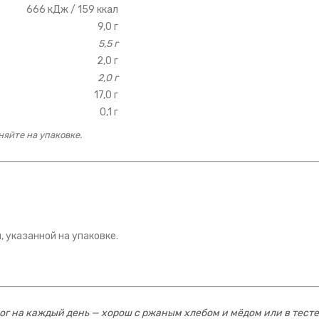
666 кДж / 159 ккал
9,0 г
5,5 г
2,0 г
2,0 г
17,0 г
0,1 г
яйте на упаковке.
, указанной на упаковке.
г на каждый день — хорош с ржаным хлебом и мёдом или в тесте