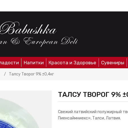
ладости
Напитки
Красота и Здоровье
Сувениры
/
Талсу Творог 9% ±0,4кг
ТАЛСУ ТВОРОГ 9% ±
Свежий латвийский полужирный тв
Пиенсаймниекс», Талси, Латвия.