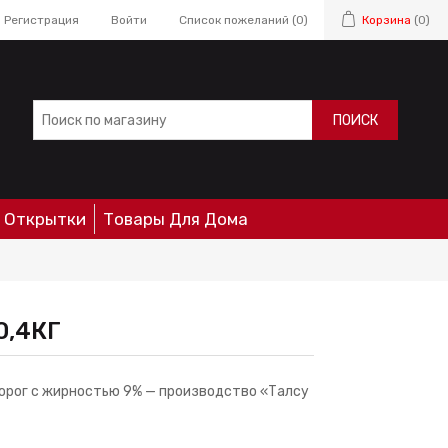
Регистрация
Войти
Список пожеланий
(0)
Корзина
(0)
ПОИСК
Открытки
Товары Для Дома
0,4КГ
орог с жирностью 9% — производство «Талсу