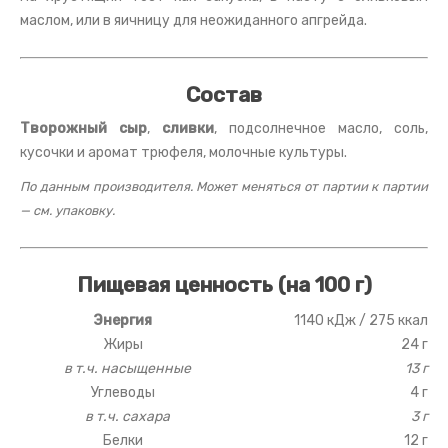
маслом, или в яичницу для неожиданного апгрейда.
Состав
Творожный сыр
,
сливки
, подсолнечное масло, соль,
кусочки и аромат трюфеля, молочные культуры.
По данным производителя. Может меняться от партии к партии
— см. упаковку.
Пищевая ценность (на 100 г)
Энергия
1140 кДж / 275 ккал
Жиры
24 г
в т.ч. насыщенные
13 г
Углеводы
4 г
в т.ч. сахара
3 г
Белки
12 г