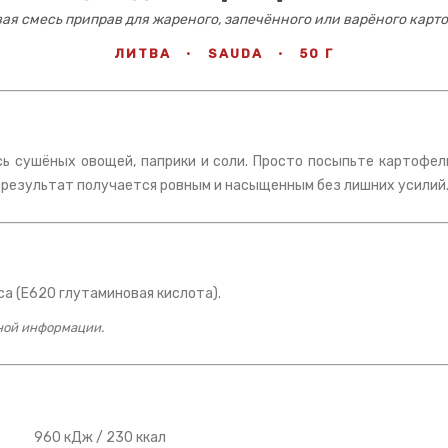
вая смесь приправ для жареного, запечённого или варёного карт
ЛИТВА
·
SAUDA
·
50 Г
ь сушёных овощей, паприки и соли. Просто посыпьте картофел
 результат получается ровным и насыщенным без лишних усилий
са (Е620 глутаминовая кислота).
чной информации.
960 кДж / 230 ккал