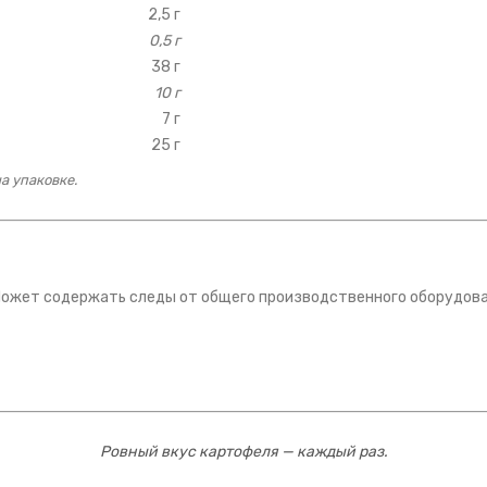
2,5 г
0,5 г
38 г
10 г
7 г
25 г
а упаковке.
Может содержать следы от общего производственного оборудова
Ровный вкус картофеля — каждый раз.