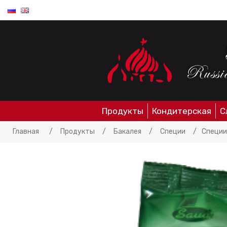
Продукты
Кондитерская
С
Главная
/
Продукты
/
Бакалея
/
Специи
/
Специи