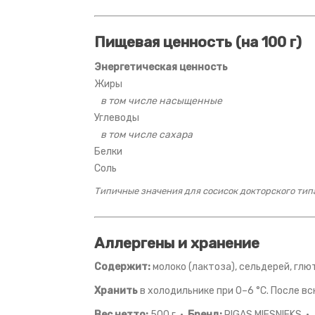
Пищевая ценность (на 100 г)
Энергетическая ценность
Жиры
в том числе насыщенные
Углеводы
в том числе сахара
Белки
Соль
Типичные значения для сосисок докторского типа
Аллергены и хранение
Содержит:
молоко (лактоза), сельдерей, глю
Хранить
в холодильнике при 0–6 °C. После в
Вес нетто:
500 г ·
Бренд:
RIGAS MIESNIEKS ·