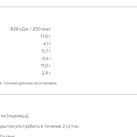
828 кДж / 200 ккал
17,0 г
4,1 г
0,7 г
0,6 г
11,0 г
2,4 г
; точные данные на упаковке.
тен (пшеница).
скрытия употребить в течение 2 суток.
 Латвия