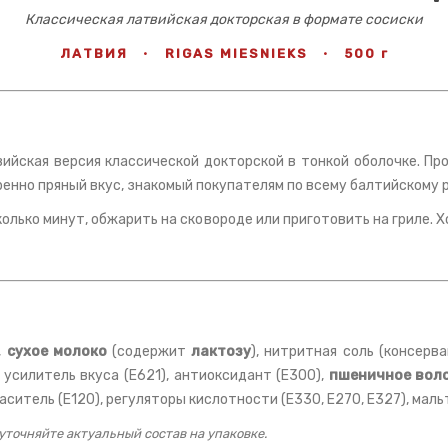
Классическая латвийская докторская в формате сосиски
ЛАТВИЯ
·
RIGAS MIESNIEKS
·
500 г
твийская версия классической докторской в тонкой оболочке. П
ренно пряный вкус, знакомый покупателям по всему балтийскому 
колько минут, обжарить на сковороде или приготовить на гриле.
,
сухое молоко
(содержит
лактозу
), нитритная соль (консерв
, усилитель вкуса (E621), антиоксидант (E300),
пшеничное вол
раситель (E120), регуляторы кислотности (E330, E270, E327), мал
уточняйте актуальный состав на упаковке.