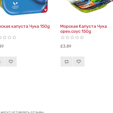
ская капуста Чука 150g
Морская Kапуста Чука
орех.соус 150g
89
£3.89
 могут оставлять отзывы