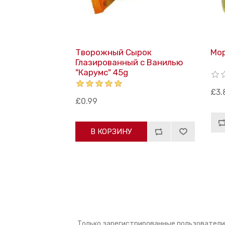
Творожный Сырок
Мор
Глазированный с Ванилью
"Карумс" 45g
£3.
£0.99
В КОРЗИНУ
Только зарегистрированные пользователи