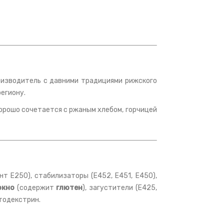
роизводитель с давними традициями рижского
региону.
 Хорошо сочетается с ржаным хлебом, горчицей
ант E250), стабилизаторы (E452, E451, E450),
окно
(содержит
глютен
), загустители (E425,
ьтодекстрин.