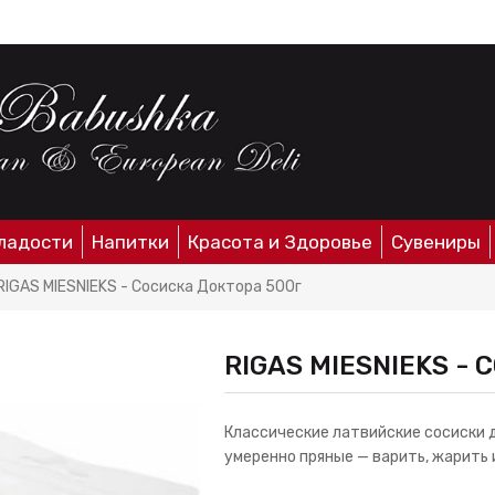
ладости
Напитки
Красота и Здоровье
Сувениры
RIGAS MIESNIEKS - Сосиска Доктора 500г
RIGAS MIESNIEKS -
Классические латвийские сосиски до
умеренно пряные — варить, жарить и