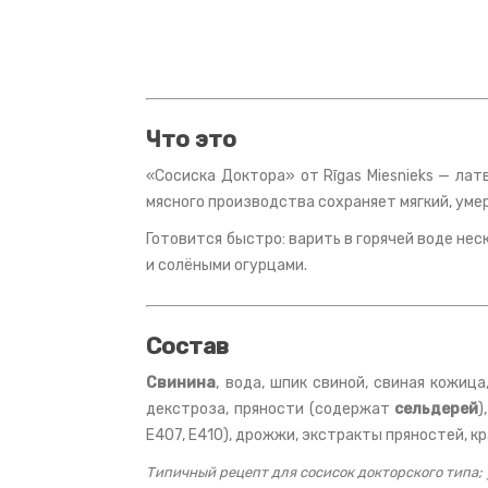
Что это
«Сосиска Доктора» от Rīgas Miesnieks — ла
мясного производства сохраняет мягкий, уме
Готовится быстро: варить в горячей воде нес
и солёными огурцами.
Состав
Свинина
, вода, шпик свиной, свиная кожица
декстроза, пряности (содержат
сельдерей
)
E407, E410), дрожжи, экстракты пряностей, к
Типичный рецепт для сосисок докторского типа; 