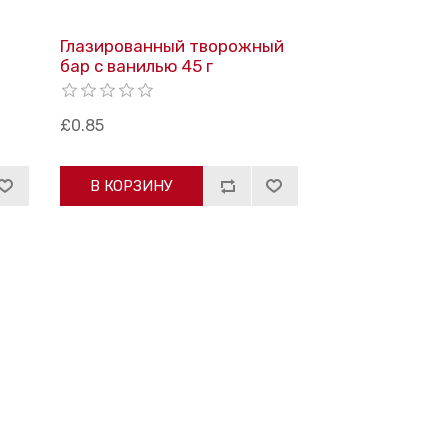
Глазированный творожный
бар с ванилью 45 г
£0.85
В КОРЗИНУ