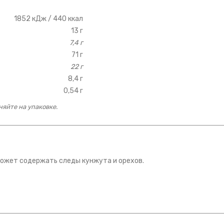
1852 кДж / 440 ккал
13 г
7,4 г
71 г
22 г
8,4 г
0,54 г
яйте на упаковке.
 Может содержать следы кунжута и орехов.