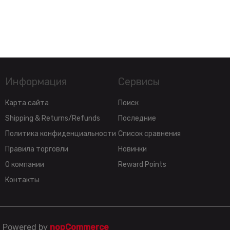
Информация
Сервисы
Карта сайта
Поиск
Shipping & Returns/Refunds
Последние
Политика конфиденциальности
Список сравнения
Правила торговли
Новинки
О компании
Reward Points
Контакты
Powered by
nopCommerce