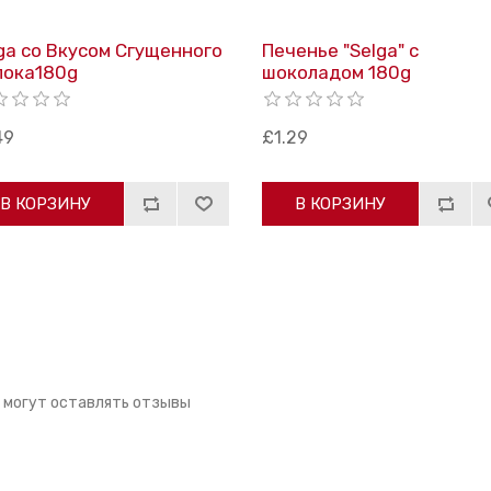
ga со Bкусом Cгущенного
Печенье "Selga" с
лока180g
шоколадом 180g
49
£1.29
В КОРЗИНУ
В КОРЗИНУ
 могут оставлять отзывы