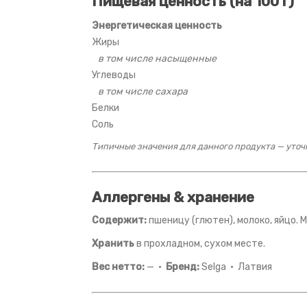
Пищевая ценность (на 100 г)
Энергетическая ценность
Жиры
в том числе насыщенные
Углеводы
в том числе сахара
Белки
Соль
Типичные значения для данного продукта — уточн
Аллергены & хранение
Содержит:
пшеницу (глютен), молоко, яйцо.
Хранить
в прохладном, сухом месте.
Вес нетто:
— ·
Бренд:
Selga · Латвия