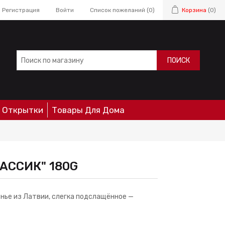
Регистрация
Войти
Список пожеланий
(0)
Корзина
(0)
ПОИСК
Открытки
Товары Для Дома
АССИК" 180G
нье из Латвии, слегка подслащённое —