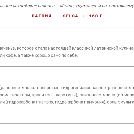
льное латвийское печенье — лёгкое, хрустящее и по-настоящему
ЛАТВИЯ
·
SELGA
·
180 Г
 печенье, которое стало настоящей классикой латвийской кулин
ли кофе, а также хорошо само по себе.
(рапсовое масло, полностью гидрогенизированное рапсовое мас
оматизаторы, краситель: каротины), сливочное масло (из моло
ли (гидрокарбонат натрия, гидрокарбонат аммония), соль, эмуль