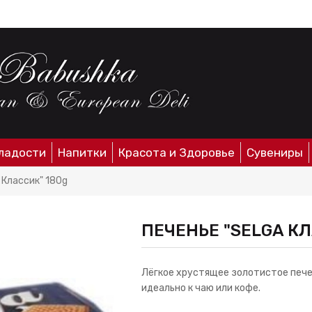
ладости
Напитки
Красота и Здоровье
Сувениры
 Классик" 180g
ПЕЧЕНЬЕ "SELGA КЛ
Лёгкое хрустящее золотистое пече
идеально к чаю или кофе.