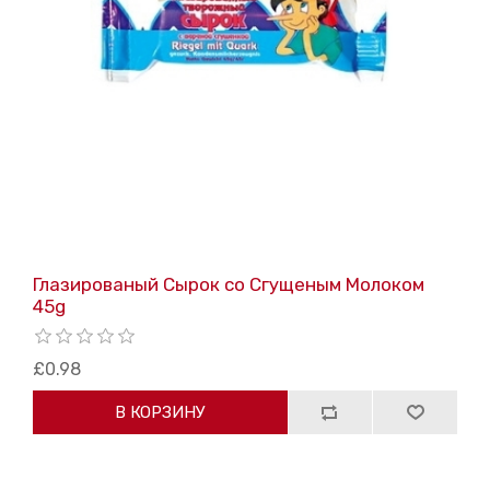
Глазированый Cырок со Cгущеным Mолоком
45g
£0.98
В КОРЗИНУ