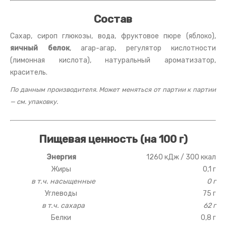
Состав
Сахар, сироп глюкозы, вода, фруктовое пюре (яблоко),
яичный белок
, агар-агар, регулятор кислотности
(лимонная кислота), натуральный ароматизатор,
краситель.
По данным производителя. Может меняться от партии к партии
— см. упаковку.
Пищевая ценность (на 100 г)
Энергия
1260 кДж / 300 ккал
Жиры
0,1 г
в т.ч. насыщенные
0 г
Углеводы
75 г
в т.ч. сахара
62 г
Белки
0,8 г