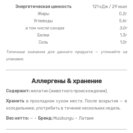
Энергетическая ценность
121 кДж / 29 ккал
Жиры
0,2г
Углеводы
5,6г
в том числе сахара
3,0г
Белки
1,3г
Соль
1,0г
Типичные значения для данного продукта — уточняйте на
упаковке.
Аллергены & хранение
Содержит:
желатин (животного происхождения).
Хранить
в прохладном сухом месте. После вскрытия — в
холодильнике, употребить в течение нескольких недель.
Вес нетто:
— ·
Бренд:
Muizkungu · Латвия