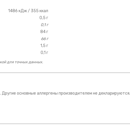
1486 кДж / 355 ккал
0,5 г
0,1 г
84 г
66 г
1,5 г
0,1 г
кой для точных данных.
. Другие основные аллергены производителем не декларируются