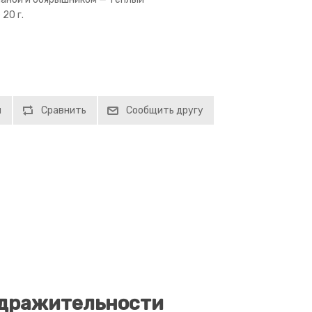
20 г.
й
Сравнить
Сообщить другу
здражительности