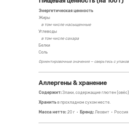
Пищевая ценность (на 100 г)
Энергетическая ценность
Жиры
в том числе насыщенные
Углеводы
в том числе сахара
Белки
Соль
Ориентировочные значения — сверьтесь с упаков
Аллергены & хранение
Содержит:
Злаки, содержащие глютен (овёс)
Хранить
в прохладном сухом месте.
Масса нетто:
20 г ·
Бренд:
Леовит · Россия