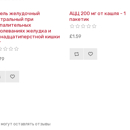
ель желудочный
АЦЦ 200 мг от кашля - 1
тральный при
пакетик
палительных
олеваниях желудка и
надцатиперстной кишки
£1.59
г
79
 могут оставлять отзывы