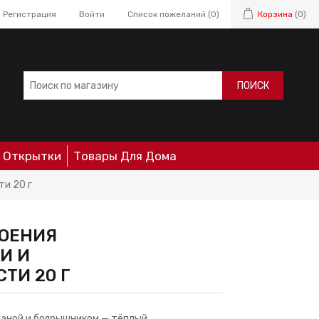
Регистрация
Войти
Список пожеланий
(0)
Корзина
(0)
ПОИСК
Открытки
Товары Для Дома
и 20 г
КОЕНИЯ
И И
ТИ 20 Г
ианой и боярышником — тёплый