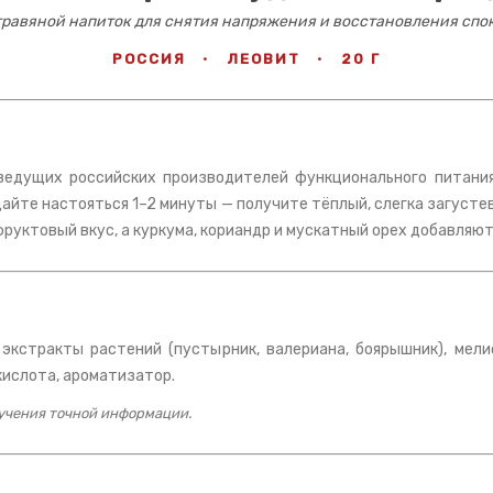
травяной напиток для снятия напряжения и восстановления спо
РОССИЯ
·
ЛЕОВИТ
·
20 Г
 ведущих российских производителей функционального питания
дайте настояться 1–2 минуты — получите тёплый, слегка загусте
руктовый вкус, а куркума, кориандр и мускатный орех добавляют 
 экстракты растений (пустырник, валериана, боярышник), мели
кислота, ароматизатор.
лучения точной информации.