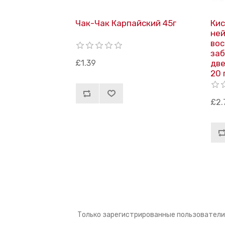
Чак-Чак Карпайский 45г
Кис
ней
вос
заб
£1.39
две
20 
£2.
Только зарегистрированные пользователи