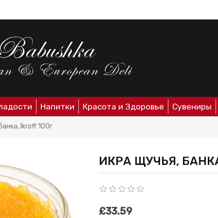
ладости
Напитки
Красота и Здоровье
Сувениры
анка, Ikroff 100г
ИКРА ЩУЧЬЯ, БАНКА
£33.59