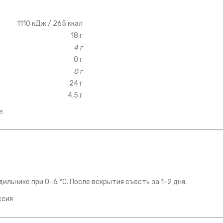
1110 кДж / 265 ккал
18 г
4 г
0 г
0 г
24 г
4,5 г
е.
ильнике при 0–6 °C. После вскрытия съесть за 1–2 дня.
оссия