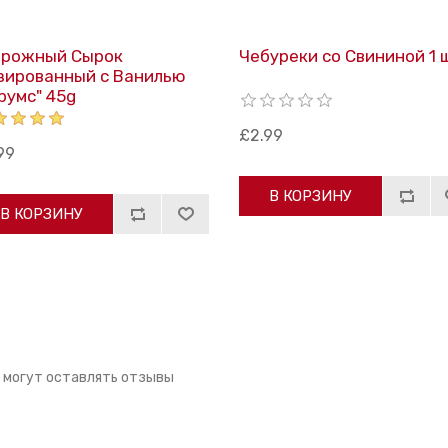
орожный Сырок
Чебуреки со Свининой 1 
зированный с Ванилью
румс" 45g
£2.99
99
В КОРЗИНУ
В КОРЗИНУ
 могут оставлять отзывы