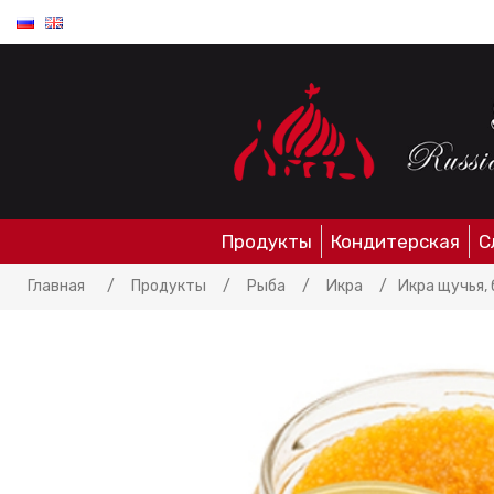
Продукты
Кондитерская
С
Главная
/
Продукты
/
Рыба
/
Икра
/
Икра щучья, б