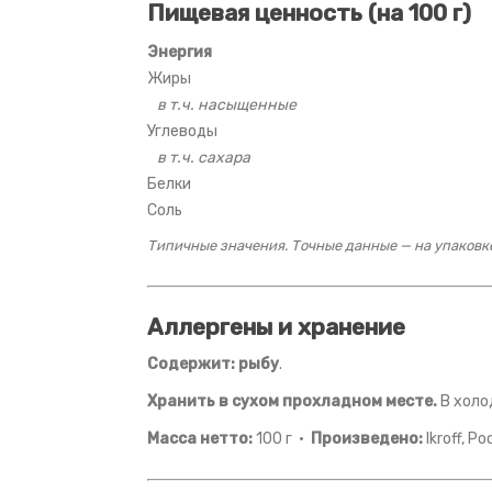
Пищевая ценность (на 100 г)
Энергия
Жиры
в т.ч. насыщенные
Углеводы
в т.ч. сахара
Белки
Соль
Типичные значения. Точные данные — на упаковк
Аллергены и хранение
Содержит:
рыбу
.
Хранить в сухом прохладном месте.
В холод
Масса нетто:
100 г ·
Произведено:
Ikroff, Р