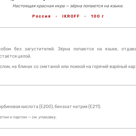
Настоящая красная икра — зёрна лопаются на языке.
Россия
·
IKROFF
·
100 г
собом без загустителей. Зёрна лопаются на языке, отдав
стаётся целой.
лом, на блинах со сметаной или ложкой на горячий варёный ка
рбиновая кислота (E200), бензоат натрия (E211).
тии к партии — см. упаковку.