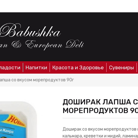
ладости
Напитки
Красота и Здоровье
Сувениры
апша со вкусом морепродуктов 90г
ДОШИРАК ЛАПША С
МОРЕПРОДУКТОВ 9
Доширак со вкусом морепродуктов в
кальмара, креветки и мидий, ламина