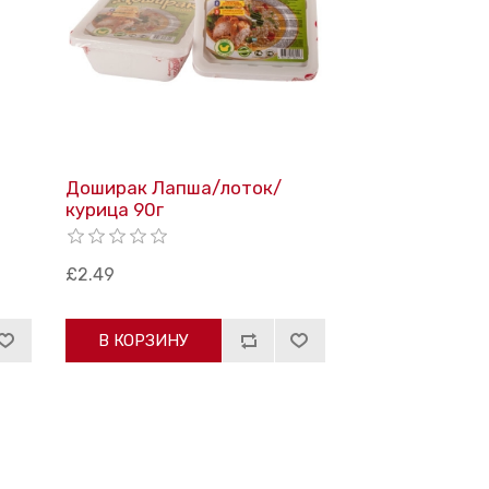
Доширак Лапша/лоток/
курица 90г
£2.49
В КОРЗИНУ