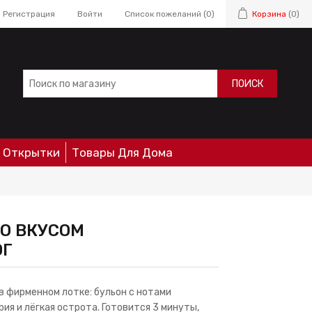
Регистрация
Войти
Список пожеланий
(0)
Корзина
(0)
ПОИСК
Открытки
Товары Для Дома
О ВКУСОМ
0Г
 фирменном лотке: бульон с нотами
рия и лёгкая острота. Готовится 3 минуты,