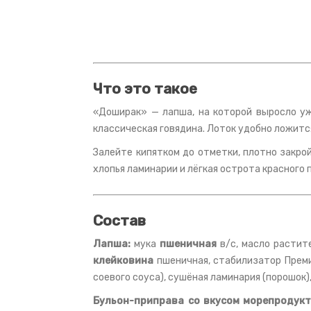
Что это такое
«Доширак» — лапша, на которой выросло уже
классическая говядина. Лоток удобно ложится
Залейте кипятком до отметки, плотно закро
хлопья ламинарии и лёгкая острота красного 
Состав
Лапша:
мука
пшеничная
в/с, масло растит
клейковина
пшеничная, стабилизатор Премик
соевого соуса), сушёная ламинария (порошок)
Бульон-приправа со вкусом морепродукт