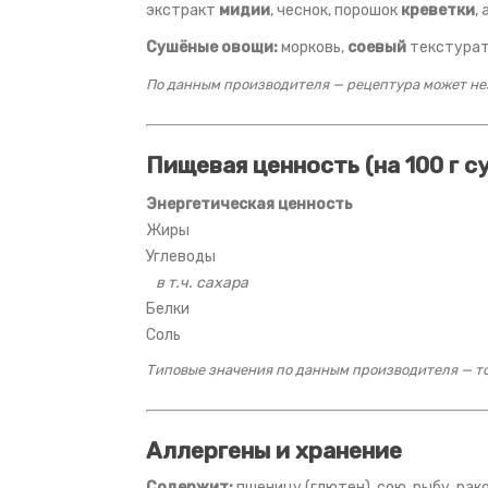
экстракт
мидии
, чеснок, порошок
креветки
,
Сушёные овощи:
морковь,
соевый
текстурат,
По данным производителя — рецептура может нез
Пищевая ценность (на 100 г с
Энергетическая ценность
Жиры
Углеводы
в т.ч. сахара
Белки
Соль
Типовые значения по данным производителя — то
Аллергены и хранение
Содержит:
пшеницу (глютен), сою, рыбу, рак