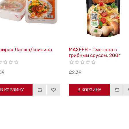
ширак Лапша/свинина
МАХЕЕВ ​​- Сметана с
грибным соусом, 200г
69
£2.39
В КОРЗИНУ
В КОРЗИНУ