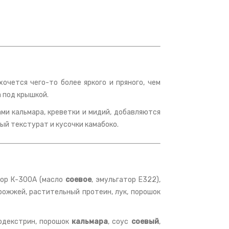
очется чего-то более яркого и пряного, чем
а под крышкой.
ми кальмара, креветки и мидий, добавляются
вый текстурат и кусочки камабоко.
тор К-300А (масло
соевое
, эмульгатор Е322),
дрожжей, растительный протеин, лук, порошок
одекстрин, порошок
кальмара
, соус
соевый
,