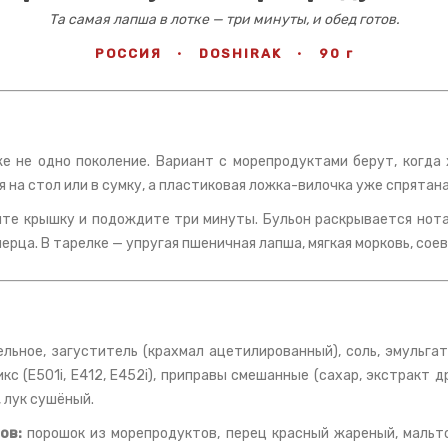
Та самая лапша в лотке — три минуты, и обед готов.
РОССИЯ
·
DOSHIRAK
·
90 г
 не одно поколение. Вариант с морепродуктами берут, когда х
 на стол или в сумку, а пластиковая ложка-вилочка уже спрятан
йте крышку и подождите три минуты. Бульон раскрывается нота
перца. В тарелке — упругая пшеничная лапша, мягкая морковь, сое
ельное, загуститель (крахмал ацетилированный), соль, эмульга
с (Е501i, Е412, Е452i), приправы смешанные (сахар, экстракт 
, лук сушёный.
ов:
порошок из морепродуктов, перец красный жареный, мальт