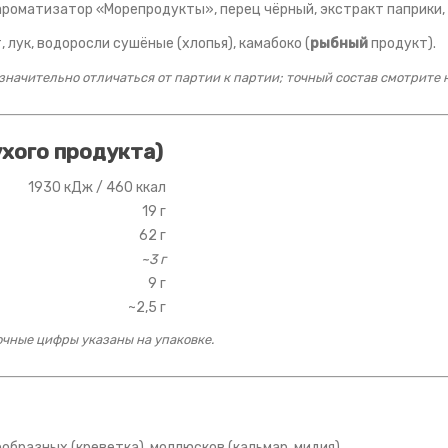
 ароматизатор «Морепродукты», перец чёрный, экстракт паприки, с
 лук, водоросли сушёные (хлопья), камабоко (
рыбный
продукт).
начительно отличаться от партии к партии; точный состав смотрите н
ухого продукта)
1930 кДж / 460 ккал
19 г
62 г
~3 г
9 г
~2,5 г
чные цифры указаны на упаковке.
ообразных (креветка), моллюсков (кальмар, мидия).