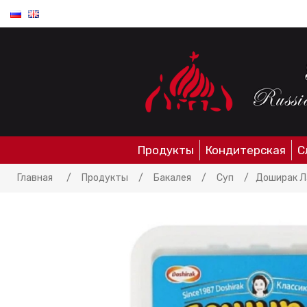
Продукты
Кондитерская
С
Главная
/
Продукты
/
Бакалея
/
Суп
/
Доширак Л