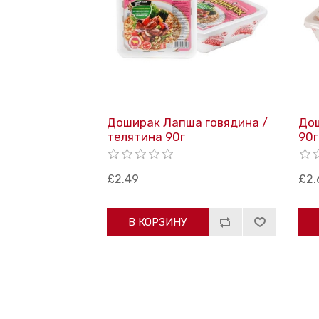
Доширак Лапша говядина /
До
телятина 90г
90г
£2.49
£2.
В КОРЗИНУ