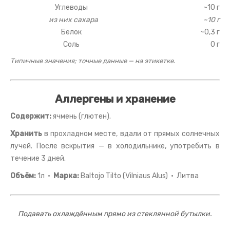
Углеводы
~10 г
из них сахара
~10 г
Белок
~0,3 г
Соль
0 г
Типичные значения; точные данные — на этикетке.
Аллергены и хранение
Содержит:
ячмень (глютен).
Хранить
в прохладном месте, вдали от прямых солнечных
лучей. После вскрытия — в холодильнике, употребить в
течение 3 дней.
Объём:
1л ·
Марка:
Baltojo Tilto (Vilniaus Alus) · Литва
Подавать охлаждённым прямо из стеклянной бутылки.