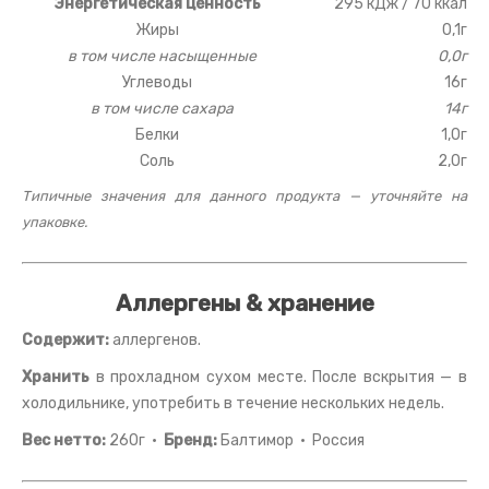
Энергетическая ценность
295 кДж / 70 ккал
Жиры
0,1г
в том числе насыщенные
0,0г
Углеводы
16г
в том числе сахара
14г
Белки
1,0г
Соль
2,0г
Типичные значения для данного продукта — уточняйте на
упаковке.
Аллергены & хранение
Содержит:
аллергенов.
Хранить
в прохладном сухом месте. После вскрытия — в
холодильнике, употребить в течение нескольких недель.
Вес нетто:
260г ·
Бренд:
Балтимор · Россия